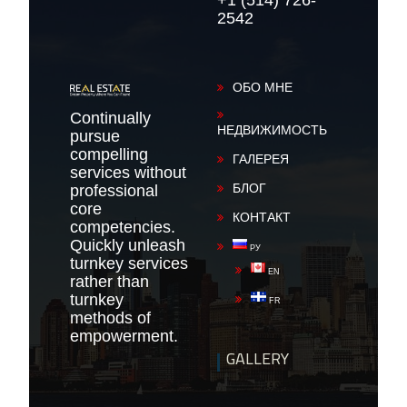
+1 (514) 726-
2542
ОБО МНЕ
Continually
НЕДВИЖИМОСТЬ
pursue
compelling
ГАЛЕРЕЯ
services without
БЛОГ
professional
core
КОНТАКТ
competencies.
Quickly unleash
РУ
turnkey services
EN
rather than
turnkey
FR
methods of
empowerment.
GALLERY