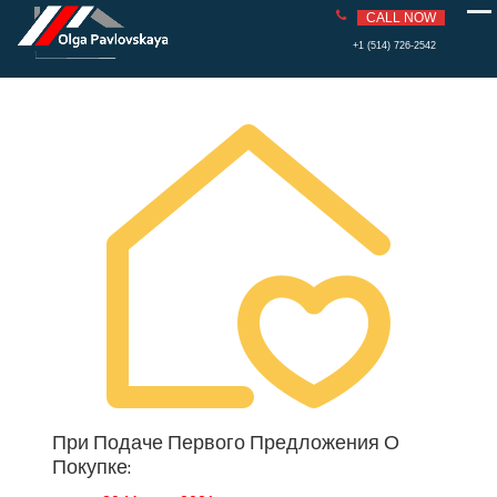
PAVLOVS
REAL ESTATE
CALL NOW
KAYA
Skip
+1 (514) 726-2542
to
content
При Подаче Первого Предложения О
Покупке: