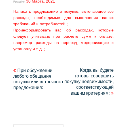
30 Марта, 2021
Posted on
Написать предложение о покупке, включающее все
расходы, необходимые для выполнения ваших
требований и потребностей ;
Проинформировать вас об расходах, которые
следует учитывать при расчете сумм к оплате,
например: расходы на переезд, модернизацию и
установку и т. д .;
Навигация
Когда вы будете
При обсуждении
готовы совершить
любого обещания
по
покупку недвижимости,
покупки или встречного
записям
соответствующей
предложения:
вашим критериям: