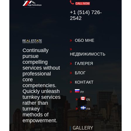
CALL NOW
+1 (514) 726-
2542
ОБО МНЕ
Continually
НЕДВИЖИМОСТЬ
pursue
compelling
ГАЛЕРЕЯ
services without
БЛОГ
professional
core
КОНТАКТ
competencies.
Quickly unleash
РУ
turnkey services
EN
rather than
turnkey
FR
methods of
empowerment.
GALLERY