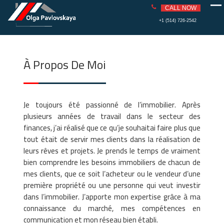
PAVLOVS
REAL ESTATE
CALL NOW
KAYA
Skip
+1 (514) 726-2542
to
content
À Propos De Moi
Je toujours été passionné de l’immobilier. Après
plusieurs années de travail dans le secteur des
finances, j’ai réalisé que ce qu’je souhaitai faire plus que
tout était de servir mes clients dans la réalisation de
leurs rêves et projets. Je prends le temps de vraiment
bien comprendre les besoins immobiliers de chacun de
mes clients, que ce soit l’acheteur ou le vendeur d’une
première propriété ou une personne qui veut investir
dans l’immobilier. J’apporte mon expertise grâce à ma
connaissance du marché, mes compétences en
communication et mon réseau bien établi.