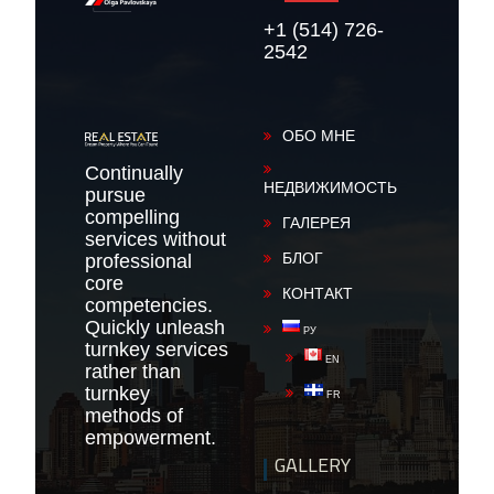
+1 (514) 726-
2542
ОБО МНЕ
Continually
НЕДВИЖИМОСТЬ
pursue
compelling
ГАЛЕРЕЯ
services without
БЛОГ
professional
core
КОНТАКТ
competencies.
Quickly unleash
РУ
turnkey services
EN
rather than
turnkey
FR
methods of
empowerment.
GALLERY