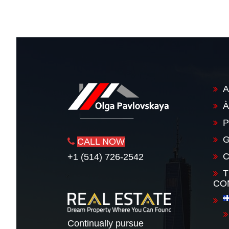
l'article
A
À
P
G
CALL NOW
+1 (514) 726-2542
T
CO
Continually pursue