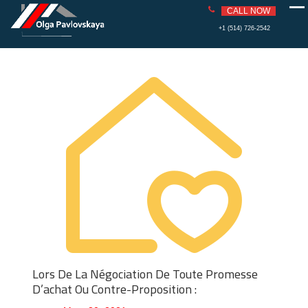
PAVLOVS
REAL ESTATE
CALL NOW
KAYA
Skip
+1 (514) 726-2542
to
content
Lors De La Négociation De Toute Promesse
D’achat Ou Contre-Proposition :