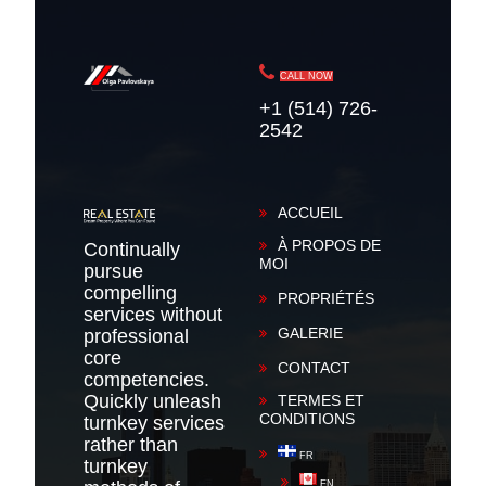
CALL NOW
+1 (514) 726-
2542
ACCUEIL
À PROPOS DE
Continually
MOI
pursue
compelling
PROPRIÉTÉS
services without
GALERIE
professional
core
CONTACT
competencies.
Quickly unleash
TERMES ET
CONDITIONS
turnkey services
rather than
FR
turnkey
EN