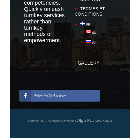
competencies.
Quickly unleash
TERMES ET
CONDITIONS
turnkey services
rather than
FR
turnkey
methods of
EN
empowerment.
РУ
GALLERY
Follow Me On Facebook
Olga Pavlovskaya
Copy @ 2021. All Rights Reserved
|