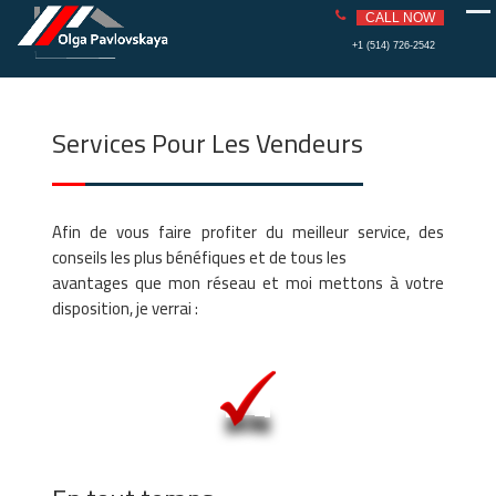
PAVLOVS
REAL ESTATE
CALL NOW
KAYA
Skip
+1 (514) 726-2542
to
content
Services Pour Les Vendeurs
Afin de vous faire profiter du meilleur service, des
conseils les plus bénéfiques et de tous les
avantages que mon réseau et moi mettons à votre
disposition, je verrai :