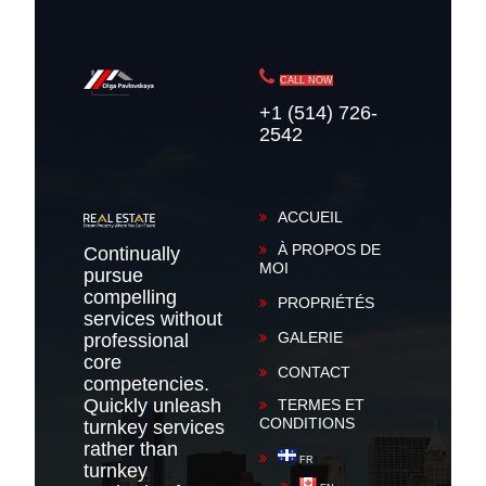
CALL NOW
+1 (514) 726-
2542
ACCUEIL
À PROPOS DE
Continually
MOI
pursue
compelling
PROPRIÉTÉS
services without
GALERIE
professional
core
CONTACT
competencies.
Quickly unleash
TERMES ET
CONDITIONS
turnkey services
rather than
FR
turnkey